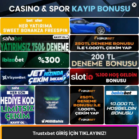
×
Trustxbet GİRİŞ İÇİN TIKLAYINIZ!