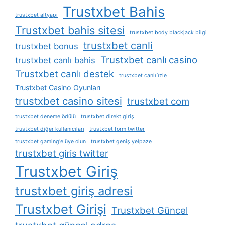
Trustxbet Bahis
trustxbet altyapı
Trustxbet bahis sitesi
trustxbet body blackjack bilgi
trustxbet canli
trustxbet bonus
Trustxbet canlı casino
trustxbet canlı bahis
Trustxbet canlı destek
trustxbet canlı i̇zle
Trustxbet Casino Oyunları
trustxbet casino sitesi
trustxbet com
trustxbet deneme ödülü
trustxbet direkt giriş
trustxbet diğer kullanıcıları
trustxbet form twitter
trustxbet gaming'e üye olun
trustxbet geniş yelpaze
trustxbet giris twitter
Trustxbet Giriş
trustxbet giriş adresi
Trustxbet Girişi
Trustxbet Güncel