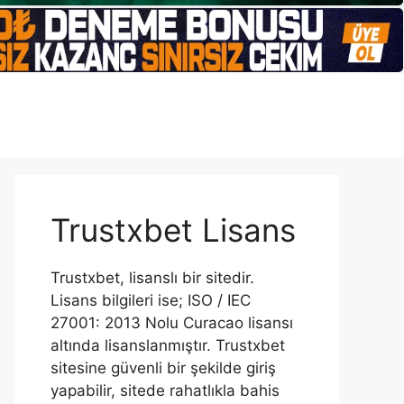
Trustxbet Lisans
Trustxbet, lisanslı bir sitedir.
Lisans bilgileri ise; ISO / IEC
27001: 2013 Nolu Curacao lisansı
altında lisanslanmıştır. Trustxbet
sitesine güvenli bir şekilde giriş
yapabilir, sitede rahatlıkla bahis