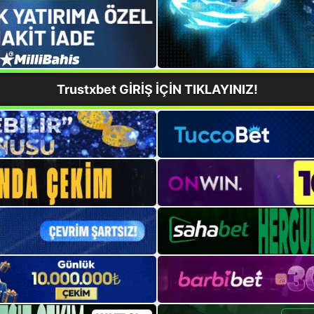
Trustxbet GİRİŞ İÇİN TIKLAYINIZ!