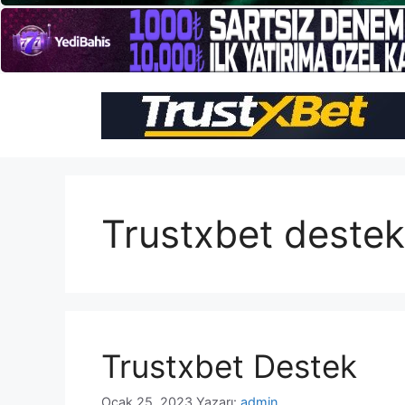
İçeriğe
atla
Trustxbet destek
Trustxbet Destek
Ocak 25, 2023
Yazarı:
admin