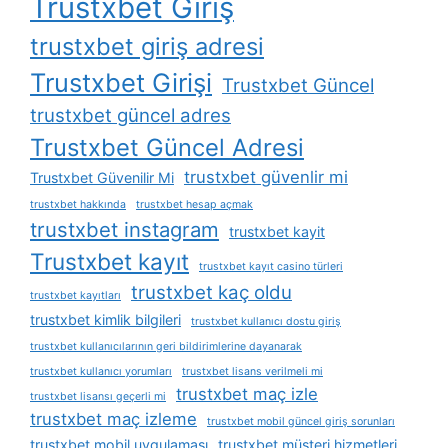
Trustxbet Giriş
trustxbet giriş adresi
Trustxbet Girişi
Trustxbet Güncel
trustxbet güncel adres
Trustxbet Güncel Adresi
trustxbet güvenlir mi
Trustxbet Güvenilir Mi
trustxbet hakkında
trustxbet hesap açmak
trustxbet instagram
trustxbet kayit
Trustxbet kayıt
trustxbet kayıt casino türleri
trustxbet kaç oldu
trustxbet kayıtları
trustxbet kimlik bilgileri
trustxbet kullanıcı dostu giriş
trustxbet kullanıcılarının geri bildirimlerine dayanarak
trustxbet kullanıcı yorumları
trustxbet lisans verilmeli mi
trustxbet maç izle
trustxbet lisansı geçerli mi
trustxbet maç izleme
trustxbet mobil güncel giriş sorunları
trustxbet mobil uygulaması
trustxbet müşteri hizmetleri