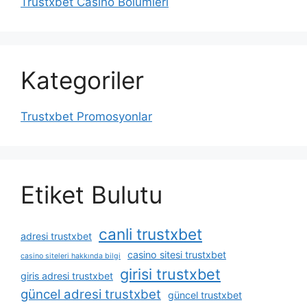
Trustxbet Casino Bölümleri
Kategoriler
Trustxbet Promosyonlar
Etiket Bulutu
canli trustxbet
adresi trustxbet
casino sitesi trustxbet
casino siteleri hakkında bilgi
girisi trustxbet
giris adresi trustxbet
güncel adresi trustxbet
güncel trustxbet