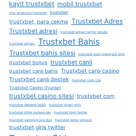
kayit trustxbet
mobil trustxbet
trustxbet
sms ve eposta trustxbet
Trustxbet Adres
trustxbet, para çekme
Trustxbet adresi
trustxbet adresi twitter hesabı
Trustxbet Bahis
trustxbet altyapı
Trustxbet bahis sitesi
trustxbet body blackjack bilgi
trustxbet canli
trustxbet bonus
Trustxbet canlı casino
trustxbet canlı bahis
Trustxbet canlı destek
trustxbet canlı i̇zle
Trustxbet Casino Oyunları
trustxbet casino sitesi
trustxbet com
trustxbet deneme ödülü
trustxbet direkt giriş
trustxbet diğer kullanıcıları
trustxbet form twitter
trustxbet gaming'e üye olun
trustxbet geniş yelpaze
trustxbet giris twitter