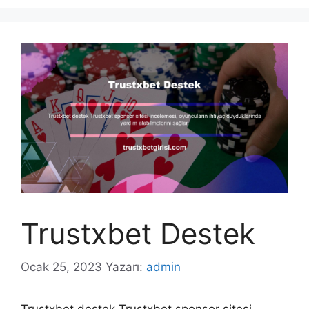
Trustxbet Destek
Ocak 25, 2023
Yazarı:
admin