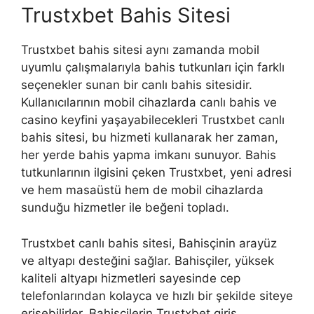
Trustxbet Bahis Sitesi
Trustxbet bahis sitesi aynı zamanda mobil
uyumlu çalışmalarıyla bahis tutkunları için farklı
seçenekler sunan bir canlı bahis sitesidir.
Kullanıcılarının mobil cihazlarda canlı bahis ve
casino keyfini yaşayabilecekleri Trustxbet canlı
bahis sitesi, bu hizmeti kullanarak her zaman,
her yerde bahis yapma imkanı sunuyor. Bahis
tutkunlarının ilgisini çeken Trustxbet, yeni adresi
ve hem masaüstü hem de mobil cihazlarda
sunduğu hizmetler ile beğeni topladı.
Trustxbet canlı bahis sitesi, Bahisçinin arayüz
ve altyapı desteğini sağlar. Bahisçiler, yüksek
kaliteli altyapı hizmetleri sayesinde cep
telefonlarından kolayca ve hızlı bir şekilde siteye
erişebilirler. Bahisçilerin Trustxbet giriş