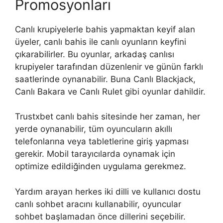
Promosyonları
Canlı krupiyelerle bahis yapmaktan keyif alan
üyeler, canlı bahis ile canlı oyunların keyfini
çıkarabilirler. Bu oyunlar, arkadaş canlısı
krupiyeler tarafından düzenlenir ve günün farklı
saatlerinde oynanabilir. Buna Canlı Blackjack,
Canlı Bakara ve Canlı Rulet gibi oyunlar dahildir.
Trustxbet canlı bahis sitesinde her zaman, her
yerde oynanabilir, tüm oyuncuların akıllı
telefonlarına veya tabletlerine giriş yapması
gerekir. Mobil tarayıcılarda oynamak için
optimize edildiğinden uygulama gerekmez.
Yardım arayan herkes iki dilli ve kullanıcı dostu
canlı sohbet aracını kullanabilir, oyuncular
sohbet başlamadan önce dillerini seçebilir.