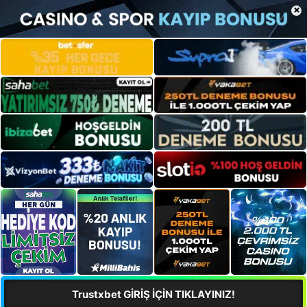
×
Trustxbet GİRİŞ İÇİN TIKLAYINIZ!