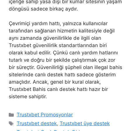
içeriğe sahip yasa dışı bir kumar sitesinin yaşam
döngüsü sadece birkaç aydır.
Çevrimiçi yardım hattı, yalnızca kullanıcılar
tarafından sağlanan hizmetin kalitesiyle değil
aynı zamanda güvenilirlikle de ilgili olan
Trustxbet güvenilirlik standartlarından biri
olarak kabul edilir. Çünkü canlı yardım hatlarını
tutarlı ve doğru bir şekilde çalıştırmak çok zor
bir süreçtir. Güvenilirliği şüpheli olan illegal bahis
sitelerinde canlı destek hattı sadece gösterim
amaçlıdır. Ancak, genel bir kural olarak,
Trustxbet Bahis canlı destek hattı hazır bir
sisteme sahiptir.
Kategoriler
Trustxbet Promosyonlar
Etiketler
Trustxbet destek
,
Trustxbet üye destek