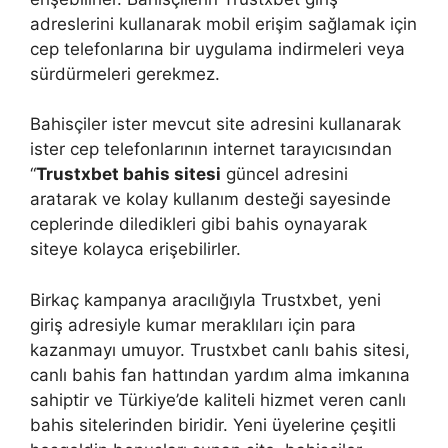
adreslerini kullanarak mobil erişim sağlamak için
cep telefonlarına bir uygulama indirmeleri veya
sürdürmeleri gerekmez.
Bahisçiler ister mevcut site adresini kullanarak
ister cep telefonlarının internet tarayıcısından
“
Trustxbet bahis sitesi
güncel adresini
aratarak ve kolay kullanım desteği sayesinde
ceplerinde diledikleri gibi bahis oynayarak
siteye kolayca erişebilirler.
Birkaç kampanya aracılığıyla Trustxbet, yeni
giriş adresiyle kumar meraklıları için para
kazanmayı umuyor. Trustxbet canlı bahis sitesi,
canlı bahis fan hattından yardım alma imkanına
sahiptir ve Türkiye’de kaliteli hizmet veren canlı
bahis sitelerinden biridir. Yeni üyelerine çeşitli