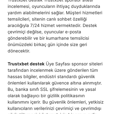
Trustxbet destek Trustxbet sponsor sitesi
incelemesi, oyuncuların ihtiyaç duyduklarında
yardım alabilmelerini sağlar. Müşteri hizmetleri
temsilcileri, sitenin canlı sohbet özelliği
aracılığıyla 7/24 hizmet vermektedir. Destek
çevrimiçi değilse, oyuncular e-posta
gönderebilir ve bir kumarhane temsilcisi
önümüzdeki birkaç gün içinde size geri
dönecektir.
Trustxbet destek
Üye Sayfası sponsor siteleri
tarafından incelenmek üzere gönderilen tüm
hassas bilgiler, endüstri standardı güvenlik
önlemleri kullanılarak güvence altına alınmıştır.
Bu, banka sınıfı SSL şifrelemesinin ve yasal
olarak bağlayıcı bir gizlilik politikasının
kullanımını içerir. Bu güvenlik önlemleri, yetkisiz
kullanıcıların verilerinizi çevrimiçi ve çevrimdışı