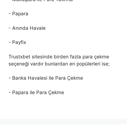
- Papara
- Anında Havale
- Payfix
Trustxbet sitesinde birden fazla para çekme
seçeneği vardır bunlardan en popülerleri ise;
- Banka Havalesi ile Para Çekme
- Papara ile Para Çekme