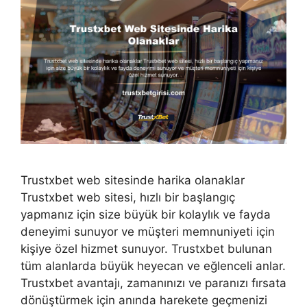
Trustxbet web sitesinde harika olanaklar
Trustxbet web sitesi, hızlı bir başlangıç ​​
yapmanız için size büyük bir kolaylık ve fayda
deneyimi sunuyor ve müşteri memnuniyeti için
kişiye özel hizmet sunuyor. Trustxbet bulunan
tüm alanlarda büyük heyecan ve eğlenceli anlar.
Trustxbet avantajı, zamanınızı ve paranızı fırsata
dönüştürmek için anında harekete geçmenizi