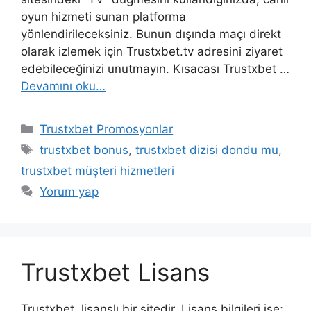
oyun hizmeti sunan platforma
yönlendirileceksiniz. Bunun dışında maçı direkt
olarak izlemek için Trustxbet.tv adresini ziyaret
edebileceğinizi unutmayın. Kısacası Trustxbet …
Devamını oku…
Kategoriler
Trustxbet Promosyonlar
Etiketler
trustxbet bonus
,
trustxbet dizisi dondu mu
,
trustxbet müşteri hizmetleri
Yorum yap
Trustxbet Lisans
Trustxbet, lisanslı bir sitedir. Lisans bilgileri ise;