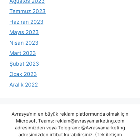
Ağustos 2023
Temmuz 2023
Haziran 2023
Mayıs 2023
Nisan 2023
Mart 2023
Şubat 2023
Ocak 2023
Aralık 2022
Avrasya'nın en büyük reklam platformunda olmak için
Microsoft Teams:
reklam@avrasyamarketing.com
adresimizden veya Telegram: @Avrasyamarketing
adresimizden irtibat kurabilirsiniz. (Tek iletişim