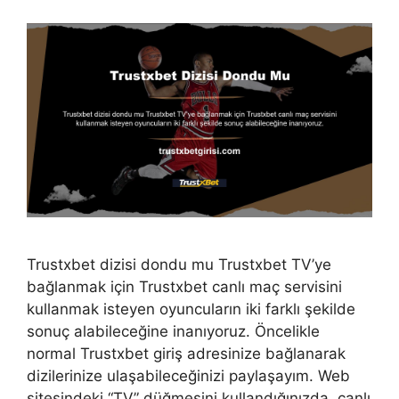
Trustxbet dizisi dondu mu Trustxbet TV’ye
bağlanmak için Trustxbet canlı maç servisini
kullanmak isteyen oyuncuların iki farklı şekilde
sonuç alabileceğine inanıyoruz. Öncelikle
normal Trustxbet giriş adresinize bağlanarak
dizilerinize ulaşabileceğinizi paylaşayım. Web
sitesindeki “TV” düğmesini kullandığınızda, canlı