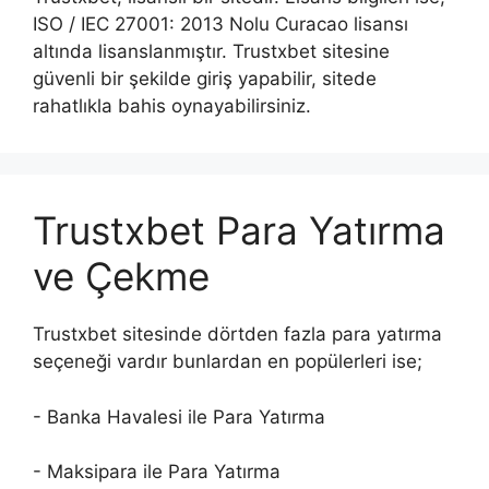
ISO / IEC 27001: 2013 Nolu Curacao lisansı
altında lisanslanmıştır. Trustxbet sitesine
güvenli bir şekilde giriş yapabilir, sitede
rahatlıkla bahis oynayabilirsiniz.
Trustxbet Para Yatırma
ve Çekme
Trustxbet sitesinde dörtden fazla para yatırma
seçeneği vardır bunlardan en popülerleri ise;
- Banka Havalesi ile Para Yatırma
- Maksipara ile Para Yatırma