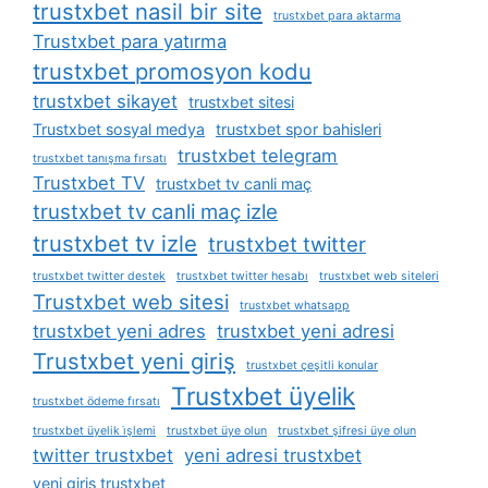
trustxbet nasil bir site
trustxbet para aktarma
Trustxbet para yatırma
trustxbet promosyon kodu
trustxbet sikayet
trustxbet sitesi
Trustxbet sosyal medya
trustxbet spor bahisleri
trustxbet telegram
trustxbet tanışma fırsatı
Trustxbet TV
trustxbet tv canli maç
trustxbet tv canli maç izle
trustxbet tv izle
trustxbet twitter
trustxbet twitter destek
trustxbet twitter hesabı
trustxbet web siteleri
Trustxbet web sitesi
trustxbet whatsapp
trustxbet yeni adres
trustxbet yeni adresi
Trustxbet yeni giriş
trustxbet çeşitli konular
Trustxbet üyelik
trustxbet ödeme fırsatı
trustxbet üyelik i̇şlemi
trustxbet üye olun
trustxbet şifresi üye olun
twitter trustxbet
yeni adresi trustxbet
yeni giris trustxbet