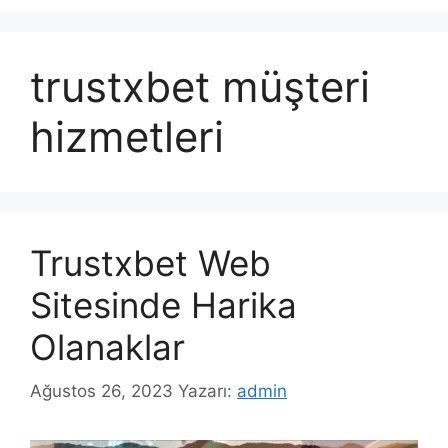
trustxbet müşteri
hizmetleri
Trustxbet Web
Sitesinde Harika
Olanaklar
Ağustos 26, 2023
Yazarı:
admin