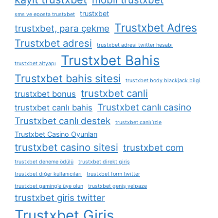
trustxbet
sms ve eposta trustxbet
Trustxbet Adres
trustxbet, para çekme
Trustxbet adresi
trustxbet adresi twitter hesabı
Trustxbet Bahis
trustxbet altyapı
Trustxbet bahis sitesi
trustxbet body blackjack bilgi
trustxbet canli
trustxbet bonus
Trustxbet canlı casino
trustxbet canlı bahis
Trustxbet canlı destek
trustxbet canlı i̇zle
Trustxbet Casino Oyunları
trustxbet casino sitesi
trustxbet com
trustxbet deneme ödülü
trustxbet direkt giriş
trustxbet diğer kullanıcıları
trustxbet form twitter
trustxbet gaming'e üye olun
trustxbet geniş yelpaze
trustxbet giris twitter
Trustxbet Giriş