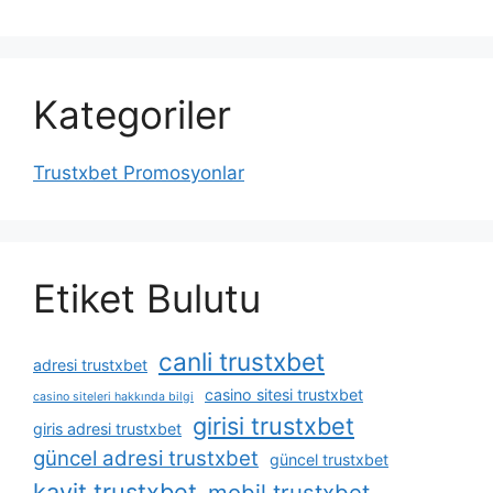
Kategoriler
Trustxbet Promosyonlar
Etiket Bulutu
canli trustxbet
adresi trustxbet
casino sitesi trustxbet
casino siteleri hakkında bilgi
girisi trustxbet
giris adresi trustxbet
güncel adresi trustxbet
güncel trustxbet
kayit trustxbet
mobil trustxbet