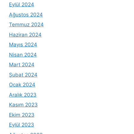
Eylül 2024
Ağustos 2024
Temmuz 2024
Haziran 2024
Mayıs 2024
Nisan 2024
Mart 2024
Şubat 2024
Ocak 2024
Aralık 2023
Kasım 2023
Ekim 2023
Eylül 2023