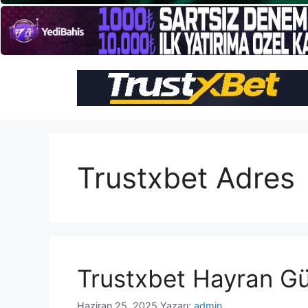
İçeriğe
atla
Trustxbet Adres
Trustxbet Hayran G
Haziran 25, 2025
Yazarı:
admin