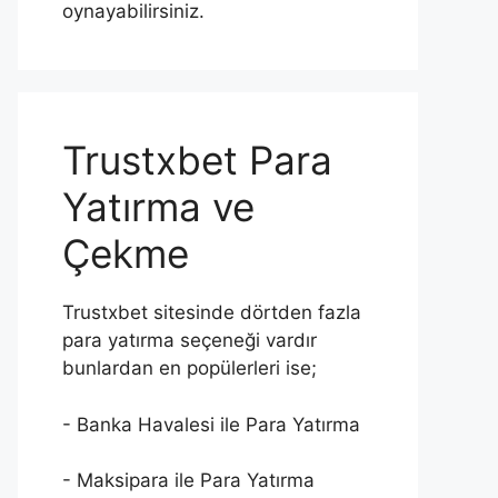
oynayabilirsiniz.
Trustxbet Para
Yatırma ve
Çekme
Trustxbet sitesinde dörtden fazla
para yatırma seçeneği vardır
bunlardan en popülerleri ise;
- Banka Havalesi ile Para Yatırma
- Maksipara ile Para Yatırma