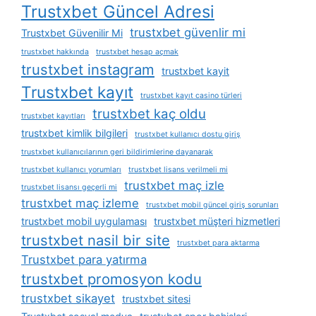
Trustxbet Güncel Adresi
trustxbet güvenlir mi
Trustxbet Güvenilir Mi
trustxbet hakkında
trustxbet hesap açmak
trustxbet instagram
trustxbet kayit
Trustxbet kayıt
trustxbet kayıt casino türleri
trustxbet kaç oldu
trustxbet kayıtları
trustxbet kimlik bilgileri
trustxbet kullanıcı dostu giriş
trustxbet kullanıcılarının geri bildirimlerine dayanarak
trustxbet kullanıcı yorumları
trustxbet lisans verilmeli mi
trustxbet maç izle
trustxbet lisansı geçerli mi
trustxbet maç izleme
trustxbet mobil güncel giriş sorunları
trustxbet mobil uygulaması
trustxbet müşteri hizmetleri
trustxbet nasil bir site
trustxbet para aktarma
Trustxbet para yatırma
trustxbet promosyon kodu
trustxbet sikayet
trustxbet sitesi