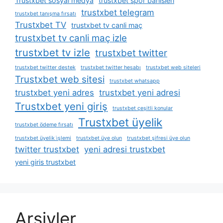
Trustxbet sosyal medya
trustxbet spor bahisleri
trustxbet telegram
trustxbet tanışma fırsatı
Trustxbet TV
trustxbet tv canli maç
trustxbet tv canli maç izle
trustxbet tv izle
trustxbet twitter
trustxbet twitter destek
trustxbet twitter hesabı
trustxbet web siteleri
Trustxbet web sitesi
trustxbet whatsapp
trustxbet yeni adres
trustxbet yeni adresi
Trustxbet yeni giriş
trustxbet çeşitli konular
Trustxbet üyelik
trustxbet ödeme fırsatı
trustxbet üyelik i̇şlemi
trustxbet üye olun
trustxbet şifresi üye olun
twitter trustxbet
yeni adresi trustxbet
yeni giris trustxbet
Arşivler