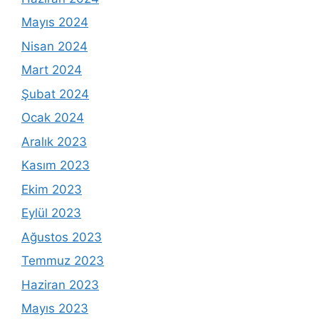
Mayıs 2024
Nisan 2024
Mart 2024
Şubat 2024
Ocak 2024
Aralık 2023
Kasım 2023
Ekim 2023
Eylül 2023
Ağustos 2023
Temmuz 2023
Haziran 2023
Mayıs 2023