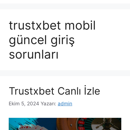
trustxbet mobil
güncel giriş
sorunları
Trustxbet Canlı İzle
Ekim 5, 2024
Yazarı:
admin