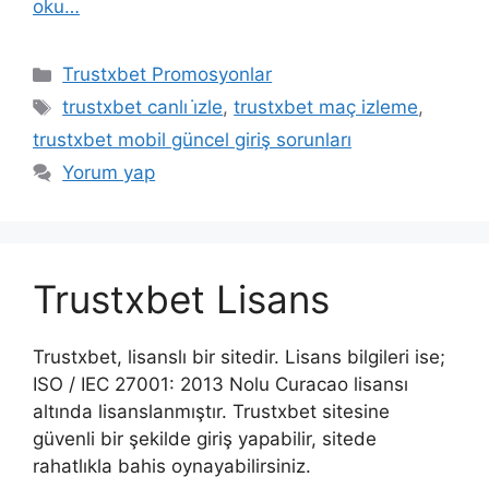
oku…
Kategoriler
Trustxbet Promosyonlar
Etiketler
trustxbet canlı i̇zle
,
trustxbet maç izleme
,
trustxbet mobil güncel giriş sorunları
Yorum yap
Trustxbet Lisans
Trustxbet, lisanslı bir sitedir. Lisans bilgileri ise;
ISO / IEC 27001: 2013 Nolu Curacao lisansı
altında lisanslanmıştır. Trustxbet sitesine
güvenli bir şekilde giriş yapabilir, sitede
rahatlıkla bahis oynayabilirsiniz.