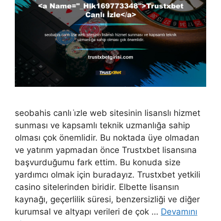
seobahis canlı i̇zle web sitesinin lisanslı hizmet
sunması ve kapsamlı teknik uzmanlığa sahip
olması çok önemlidir. Bu noktada üye olmadan
ve yatırım yapmadan önce Trustxbet lisansına
başvurduğumu fark ettim. Bu konuda size
yardımcı olmak için buradayız. Trustxbet yetkili
casino sitelerinden biridir. Elbette lisansın
kaynağı, geçerlilik süresi, benzersizliği ve diğer
kurumsal ve altyapı verileri de çok …
Devamını