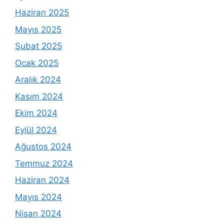
Haziran 2025
Mayıs 2025
Şubat 2025
Ocak 2025
Aralık 2024
Kasım 2024
Ekim 2024
Eylül 2024
Ağustos 2024
Temmuz 2024
Haziran 2024
Mayıs 2024
Nisan 2024