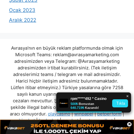
Şubat 2023
Ocak 2023
Aralık 2022
Avrasya'nın en büyük reklam platformunda olmak için
Microsoft Teams:
reklam@avrasyamarketing.com
adresimizden veya Telegram: @Avrasyamarketing
adresimizden irtibat kurabilirsiniz. (Tek iletişim
adreslerimiz teams / telegram ve mail adresimizdir.
Harici hiçbir iletişim adresimiz bulunmamaktadır.
Lütfen itibar etmeyiniz.) Türkiye yasalarına göre 7258
sayılı kanun uyarınca yasa dışı bahis oynamanın
cezaları mevcuttur. Şu an bulunduğunuz site hiç bir
şekilde illegal bahis oyunları oynatmıyor ve oynamaya
aracı olmuyordur.
olaycasino
|
winpapel
|
betperform
|
bionbet
|
budvabet
|
nowbet
|
cratosroyalbet
|
×
yedibahis