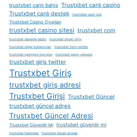
Trustxbet canlı casino
trustxbet canlı bahis
Trustxbet canlı destek
trustxbet canlı i̇zle
Trustxbet Casino Oyunları
trustxbet casino sitesi
trustxbet com
trustxbet deneme ödülü
trustxbet direkt giriş
trustxbet diğer kullanıcıları
trustxbet form twitter
trustxbet gaming'e üye olun
trustxbet geniş yelpaze
trustxbet giris twitter
Trustxbet Giriş
trustxbet giriş adresi
Trustxbet Girişi
Trustxbet Güncel
trustxbet güncel adres
Trustxbet Güncel Adresi
trustxbet güvenlir mi
Trustxbet Güvenilir Mi
trustxbet hakkında
trustxbet hesap açmak