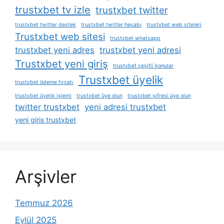
trustxbet tv izle
trustxbet twitter
trustxbet twitter destek
trustxbet twitter hesabı
trustxbet web siteleri
Trustxbet web sitesi
trustxbet whatsapp
trustxbet yeni adres
trustxbet yeni adresi
Trustxbet yeni giriş
trustxbet çeşitli konular
Trustxbet üyelik
trustxbet ödeme fırsatı
trustxbet üyelik i̇şlemi
trustxbet üye olun
trustxbet şifresi üye olun
twitter trustxbet
yeni adresi trustxbet
yeni giris trustxbet
Arşivler
Temmuz 2026
Eylül 2025