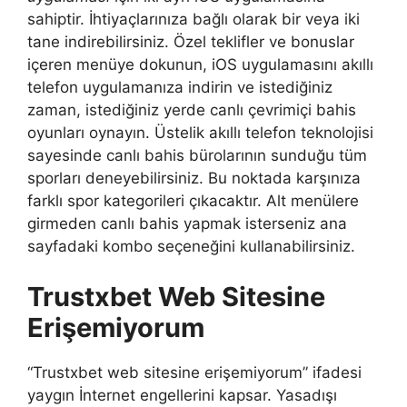
sahiptir. İhtiyaçlarınıza bağlı olarak bir veya iki
tane indirebilirsiniz. Özel teklifler ve bonuslar
içeren menüye dokunun, iOS uygulamasını akıllı
telefon uygulamanıza indirin ve istediğiniz
zaman, istediğiniz yerde canlı çevrimiçi bahis
oyunları oynayın. Üstelik akıllı telefon teknolojisi
sayesinde canlı bahis bürolarının sunduğu tüm
sporları deneyebilirsiniz. Bu noktada karşınıza
farklı spor kategorileri çıkacaktır. Alt menülere
girmeden canlı bahis yapmak isterseniz ana
sayfadaki kombo seçeneğini kullanabilirsiniz.
Trustxbet Web Sitesine
Erişemiyorum
“Trustxbet web sitesine erişemiyorum” ifadesi
yaygın İnternet engellerini kapsar. Yasadışı