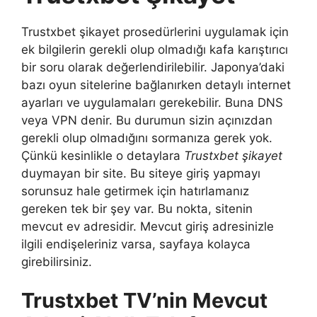
Trustxbet şikayet prosedürlerini uygulamak için
ek bilgilerin gerekli olup olmadığı kafa karıştırıcı
bir soru olarak değerlendirilebilir. Japonya’daki
bazı oyun sitelerine bağlanırken detaylı internet
ayarları ve uygulamaları gerekebilir. Buna DNS
veya VPN denir. Bu durumun sizin açınızdan
gerekli olup olmadığını sormanıza gerek yok.
Çünkü kesinlikle o detaylara
Trustxbet şikayet
duymayan bir site. Bu siteye giriş yapmayı
sorunsuz hale getirmek için hatırlamanız
gereken tek bir şey var. Bu nokta, sitenin
mevcut ev adresidir. Mevcut giriş adresinizle
ilgili endişeleriniz varsa, sayfaya kolayca
girebilirsiniz.
Trustxbet TV’nin Mevcut