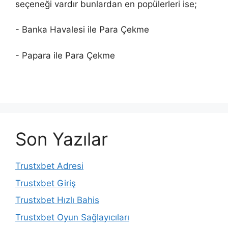
seçeneği vardır bunlardan en popülerleri ise;
- Banka Havalesi ile Para Çekme
- Papara ile Para Çekme
Son Yazılar
Trustxbet Adresi
Trustxbet Giriş
Trustxbet Hızlı Bahis
Trustxbet Oyun Sağlayıcıları