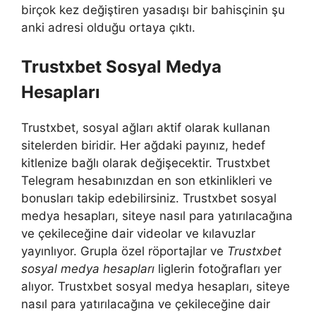
birçok kez değiştiren yasadışı bir bahisçinin şu
anki adresi olduğu ortaya çıktı.
Trustxbet Sosyal Medya
Hesapları
Trustxbet, sosyal ağları aktif olarak kullanan
sitelerden biridir. Her ağdaki payınız, hedef
kitlenize bağlı olarak değişecektir. Trustxbet
Telegram hesabınızdan en son etkinlikleri ve
bonusları takip edebilirsiniz. Trustxbet sosyal
medya hesapları, siteye nasıl para yatırılacağına
ve çekileceğine dair videolar ve kılavuzlar
yayınlıyor. Grupla özel röportajlar ve
Trustxbet
sosyal medya hesapları
liglerin fotoğrafları yer
alıyor. Trustxbet sosyal medya hesapları, siteye
nasıl para yatırılacağına ve çekileceğine dair