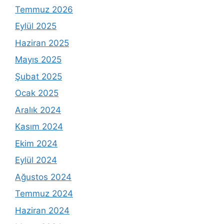
Temmuz 2026
Eylül 2025
Haziran 2025
Mayıs 2025
Şubat 2025
Ocak 2025
Aralık 2024
Kasım 2024
Ekim 2024
Eylül 2024
Ağustos 2024
Temmuz 2024
Haziran 2024