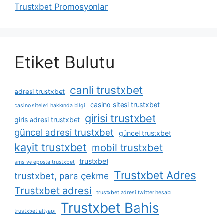
Trustxbet Promosyonlar
Etiket Bulutu
canli trustxbet
adresi trustxbet
casino sitesi trustxbet
casino siteleri hakkında bilgi
girisi trustxbet
giris adresi trustxbet
güncel adresi trustxbet
güncel trustxbet
kayit trustxbet
mobil trustxbet
trustxbet
sms ve eposta trustxbet
Trustxbet Adres
trustxbet, para çekme
Trustxbet adresi
trustxbet adresi twitter hesabı
Trustxbet Bahis
trustxbet altyapı