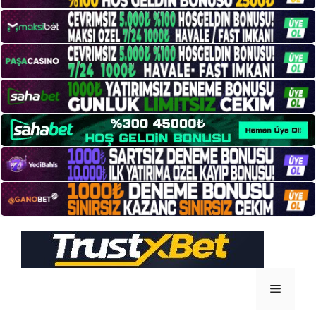
İçeriğe
atla
Menü