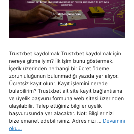
Trustxbet kaydolmak Trustxbet kaydolmak için
nereye gitmeliyim? İlk işim bunu göstermek.
İçerik üzerinden herhangi bir ücret ödeme
zorunluluğunun bulunmadığı yazıda yer alıyor.
Ücretsiz kayıt olun.’. Kayıt işlemini nerede
bulabilirim? Trustxbet ait site kayıt bağlantısına
ve üyelik başvuru formuna web sitesi üzerinden
ulaşılabilir. Talep ettiğiniz bilgiler üyelik
başvurusunda yer alacaktır. Not: Bilgilerinizi
bize emanet edebilirsiniz. Adresinizi …
Devamını
oku…