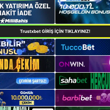
Trustxbet GİRİŞ İÇİN TIKLAYINIZ!