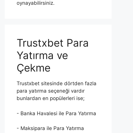
oynayabilirsiniz.
Trustxbet Para
Yatırma ve
Çekme
Trustxbet sitesinde dörtden fazla
para yatırma seçeneği vardır
bunlardan en popülerleri ise;
- Banka Havalesi ile Para Yatırma
- Maksipara ile Para Yatırma