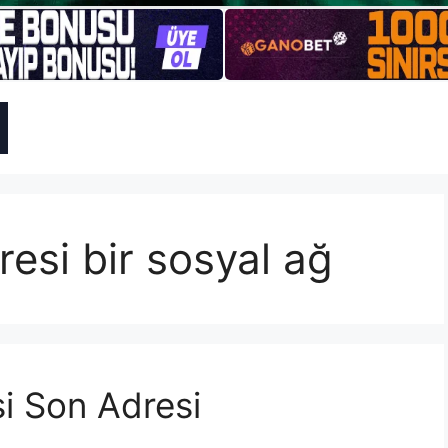
resi bir sosyal ağ
i Son Adresi