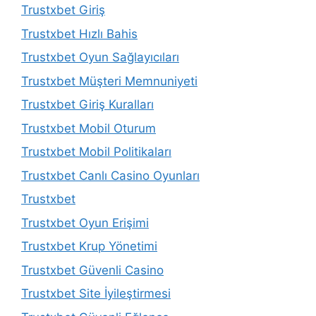
Trustxbet Giriş
Trustxbet Hızlı Bahis
Trustxbet Oyun Sağlayıcıları
Trustxbet Müşteri Memnuniyeti
Trustxbet Giriş Kuralları
Trustxbet Mobil Oturum
Trustxbet Mobil Politikaları
Trustxbet Canlı Casino Oyunları
Trustxbet
Trustxbet Oyun Erişimi
Trustxbet Krup Yönetimi
Trustxbet Güvenli Casino
Trustxbet Site İyileştirmesi