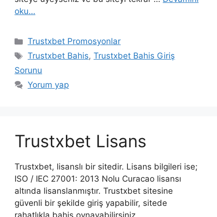
oku…
Kategoriler
Trustxbet Promosyonlar
Etiketler
Trustxbet Bahis
,
Trustxbet Bahis Giriş
Sorunu
Yorum yap
Trustxbet Lisans
Trustxbet, lisanslı bir sitedir. Lisans bilgileri ise;
ISO / IEC 27001: 2013 Nolu Curacao lisansı
altında lisanslanmıştır. Trustxbet sitesine
güvenli bir şekilde giriş yapabilir, sitede
rahatlıkla bahis oynayabilirsiniz.