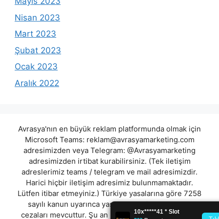
Mayıs 2023
Nisan 2023
Mart 2023
Şubat 2023
Ocak 2023
Aralık 2022
Avrasya'nın en büyük reklam platformunda olmak için
Microsoft Teams:
reklam@avrasyamarketing.com
adresimizden veya Telegram: @Avrasyamarketing
adresimizden irtibat kurabilirsiniz. (Tek iletişim
adreslerimiz teams / telegram ve mail adresimizdir.
Harici hiçbir iletişim adresimiz bulunmamaktadır.
Lütfen itibar etmeyiniz.) Türkiye yasalarına göre 7258
sayılı kanun uyarınca yasa dışı bahis oynamanın
cezaları mevcuttur. Şu an bulunduğunuz site hiç bir