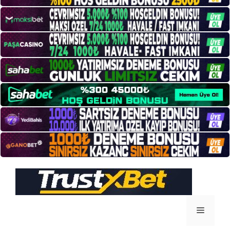
İçeriğe
atla
Menü