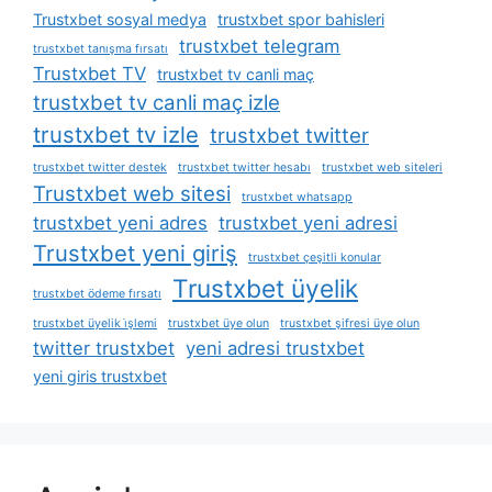
Trustxbet sosyal medya
trustxbet spor bahisleri
trustxbet telegram
trustxbet tanışma fırsatı
Trustxbet TV
trustxbet tv canli maç
trustxbet tv canli maç izle
trustxbet tv izle
trustxbet twitter
trustxbet twitter destek
trustxbet twitter hesabı
trustxbet web siteleri
Trustxbet web sitesi
trustxbet whatsapp
trustxbet yeni adres
trustxbet yeni adresi
Trustxbet yeni giriş
trustxbet çeşitli konular
Trustxbet üyelik
trustxbet ödeme fırsatı
trustxbet üyelik i̇şlemi
trustxbet üye olun
trustxbet şifresi üye olun
twitter trustxbet
yeni adresi trustxbet
yeni giris trustxbet