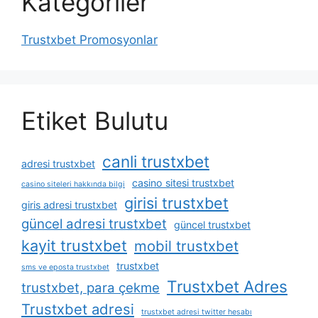
Kategoriler
Trustxbet Promosyonlar
Etiket Bulutu
canli trustxbet
adresi trustxbet
casino sitesi trustxbet
casino siteleri hakkında bilgi
girisi trustxbet
giris adresi trustxbet
güncel adresi trustxbet
güncel trustxbet
kayit trustxbet
mobil trustxbet
trustxbet
sms ve eposta trustxbet
Trustxbet Adres
trustxbet, para çekme
Trustxbet adresi
trustxbet adresi twitter hesabı