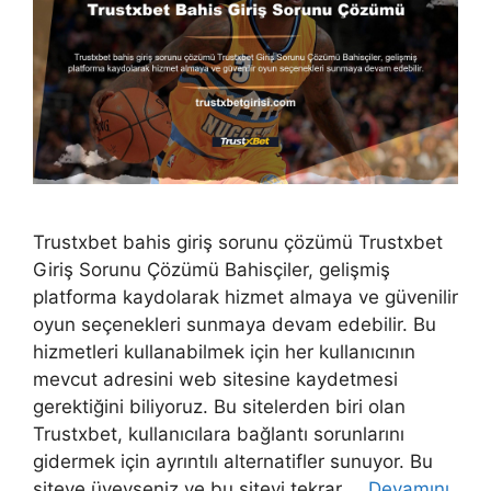
Trustxbet bahis giriş sorunu çözümü Trustxbet
Giriş Sorunu Çözümü Bahisçiler, gelişmiş
platforma kaydolarak hizmet almaya ve güvenilir
oyun seçenekleri sunmaya devam edebilir. Bu
hizmetleri kullanabilmek için her kullanıcının
mevcut adresini web sitesine kaydetmesi
gerektiğini biliyoruz. Bu sitelerden biri olan
Trustxbet, kullanıcılara bağlantı sorunlarını
gidermek için ayrıntılı alternatifler sunuyor. Bu
siteye üyeyseniz ve bu siteyi tekrar …
Devamını