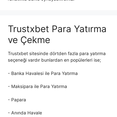
Trustxbet Para Yatırma
ve Çekme
Trustxbet sitesinde dörtden fazla para yatırma
seçeneği vardır bunlardan en popülerleri ise;
- Banka Havalesi ile Para Yatırma
- Maksipara ile Para Yatırma
- Papara
- Anında Havale