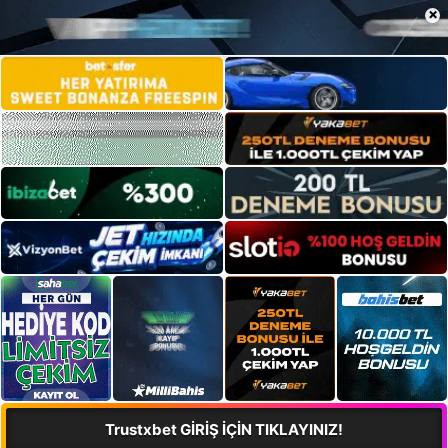
×
Trustxbet GİRİŞ İÇİN TIKLAYINIZ!