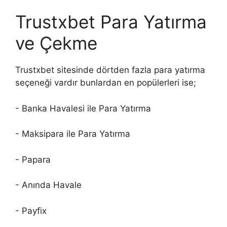
Trustxbet Para Yatırma
ve Çekme
Trustxbet sitesinde dörtden fazla para yatırma
seçeneği vardır bunlardan en popülerleri ise;
- Banka Havalesi ile Para Yatırma
- Maksipara ile Para Yatırma
- Papara
- Anında Havale
- Payfix