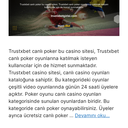
Trustxbet canlı poker bu casino sitesi, Trustxbet
canlı poker oyunlarına katılmak isteyen
kullanıcılar için de hizmet sunmaktadır.
Trustxbet casino sitesi, canlı casino oyunları
kataloğuna sahiptir. Bu kategorideki oyunlar
çeşitli video oyunlarında günün 24 saati üyelere
açıktır. Poker oyunu canlı casino oyunları
kategorisinde sunulan oyunlardan biridir. Bu
kategoride canlı poker oynayabilirsiniz. Üyeler
ayrıca ücretsiz canlı poker …
Devamını oku…