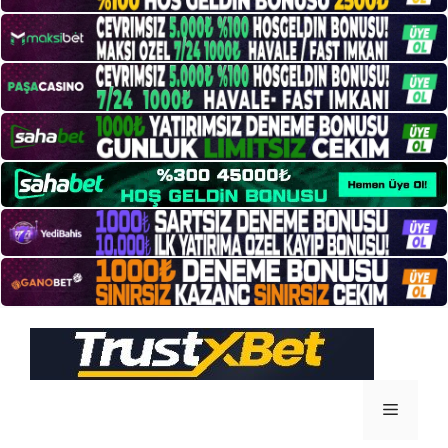
İçeriğe
atla
Menü