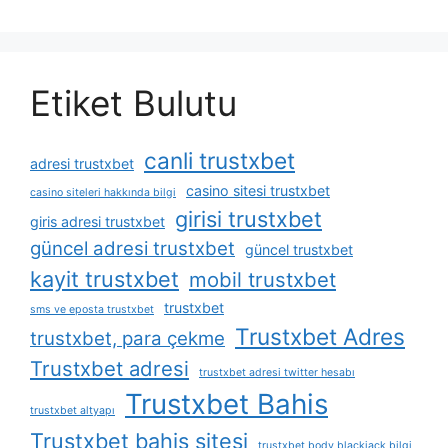
Etiket Bulutu
canli trustxbet
adresi trustxbet
casino sitesi trustxbet
casino siteleri hakkında bilgi
girisi trustxbet
giris adresi trustxbet
güncel adresi trustxbet
güncel trustxbet
kayit trustxbet
mobil trustxbet
trustxbet
sms ve eposta trustxbet
Trustxbet Adres
trustxbet, para çekme
Trustxbet adresi
trustxbet adresi twitter hesabı
Trustxbet Bahis
trustxbet altyapı
Trustxbet bahis sitesi
trustxbet body blackjack bilgi