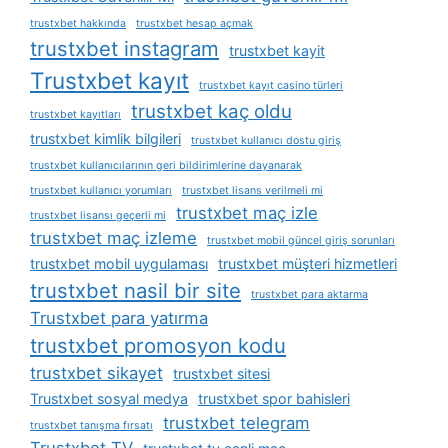
trustxbet hakkında
trustxbet hesap açmak
trustxbet instagram
trustxbet kayit
Trustxbet kayıt
trustxbet kayıt casino türleri
trustxbet kaç oldu
trustxbet kayıtları
trustxbet kimlik bilgileri
trustxbet kullanıcı dostu giriş
trustxbet kullanıcılarının geri bildirimlerine dayanarak
trustxbet kullanıcı yorumları
trustxbet lisans verilmeli mi
trustxbet maç izle
trustxbet lisansı geçerli mi
trustxbet maç izleme
trustxbet mobil güncel giriş sorunları
trustxbet mobil uygulaması
trustxbet müşteri hizmetleri
trustxbet nasil bir site
trustxbet para aktarma
Trustxbet para yatırma
trustxbet promosyon kodu
trustxbet sikayet
trustxbet sitesi
Trustxbet sosyal medya
trustxbet spor bahisleri
trustxbet telegram
trustxbet tanışma fırsatı
Trustxbet TV