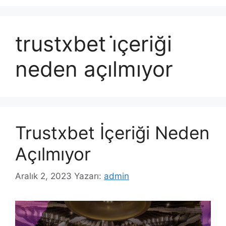
trustxbet i̇çeriği
neden açılmıyor
Trustxbet İçeriği Neden
Açılmıyor
Aralık 2, 2023
Yazarı:
admin