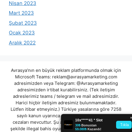
Nisan 2023
Mart 2023
Şubat 2023
Ocak 2023
Aralık 2022
Avrasya'nın en büyük reklam platformunda olmak için
Microsoft Teams:
reklam@avrasyamarketing.com
adresimizden veya Telegram: @Avrasyamarketing
adresimizden irtibat kurabilirsiniz. (Tek iletişim
adreslerimiz teams / telegram ve mail adresimizdir.
Harici hiçbir iletişim adresimiz bulunmamaktadır.
Lütfen itibar etmeyiniz.) Türkiye yasalarına göre 7258
sayılı kanun uyarınca yasa dışı bahis oynamanın
cezaları mevcuttur. Şu an bulunduğunuz site hiç bir
şekilde illegal bahis oyunları oynatmıyor ve oynamaya