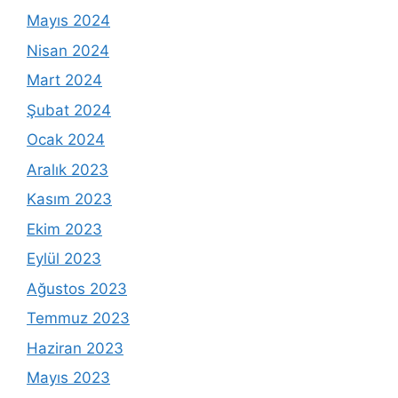
Mayıs 2024
Nisan 2024
Mart 2024
Şubat 2024
Ocak 2024
Aralık 2023
Kasım 2023
Ekim 2023
Eylül 2023
Ağustos 2023
Temmuz 2023
Haziran 2023
Mayıs 2023