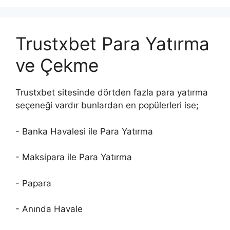
Trustxbet Para Yatırma
ve Çekme
Trustxbet sitesinde dörtden fazla para yatırma
seçeneği vardır bunlardan en popülerleri ise;
- Banka Havalesi ile Para Yatırma
- Maksipara ile Para Yatırma
- Papara
- Anında Havale