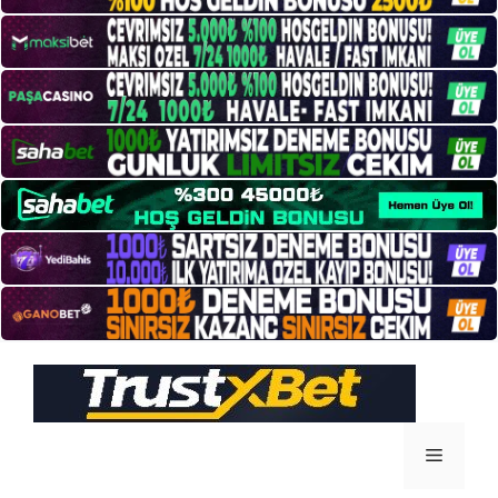
İçeriğe
atla
Menü