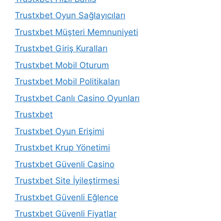
Trustxbet Oyun Sağlayıcıları
Trustxbet Müşteri Memnuniyeti
Trustxbet Giriş Kuralları
Trustxbet Mobil Oturum
Trustxbet Mobil Politikaları
Trustxbet Canlı Casino Oyunları
Trustxbet
Trustxbet Oyun Erişimi
Trustxbet Krup Yönetimi
Trustxbet Güvenli Casino
Trustxbet Site İyileştirmesi
Trustxbet Güvenli Eğlence
Trustxbet Güvenli Fiyatlar