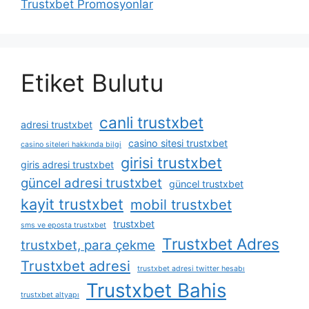
Trustxbet Promosyonlar
Etiket Bulutu
canli trustxbet
adresi trustxbet
casino sitesi trustxbet
casino siteleri hakkında bilgi
girisi trustxbet
giris adresi trustxbet
güncel adresi trustxbet
güncel trustxbet
kayit trustxbet
mobil trustxbet
trustxbet
sms ve eposta trustxbet
Trustxbet Adres
trustxbet, para çekme
Trustxbet adresi
trustxbet adresi twitter hesabı
Trustxbet Bahis
trustxbet altyapı