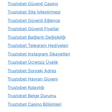
Trustxbet Güvenli Casino
Trustxbet Site İyileştirmesi
Trustxbet Güvenli Eğlence
Trustxbet Güvenli Fiyatlar
Trustxbet Bağlantı Değişikliği
Trustxbet Telegram Hediyeleri
Trustxbet Instagram Şikayetleri
Trustxbet Ücretsiz Üyelik
Trustxbet Sonraki Adres
Trustxbet Hayran Güveni
Trustxbet Kolaylığı
Trustxbet Belge Durumu
Trustxbet Casino Bölümleri