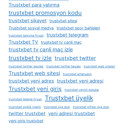
Trustxbet para yatırma
trustxbet promosyon kodu
trustxbet sikayet
trustxbet sitesi
Trustxbet sosyal medya
trustxbet spor bahisleri
trustxbet telegram
trustxbet tanışma fırsatı
Trustxbet TV
trustxbet tv canli maç
trustxbet tv canli maç izle
trustxbet tv izle
trustxbet twitter
trustxbet twitter destek
trustxbet twitter hesabı
trustxbet web siteleri
Trustxbet web sitesi
trustxbet whatsapp
trustxbet yeni adres
trustxbet yeni adresi
Trustxbet yeni giriş
trustxbet çeşitli konular
Trustxbet üyelik
trustxbet ödeme fırsatı
trustxbet üyelik i̇şlemi
trustxbet üye olun
trustxbet şifresi üye olun
twitter trustxbet
yeni adresi trustxbet
yeni giris trustxbet