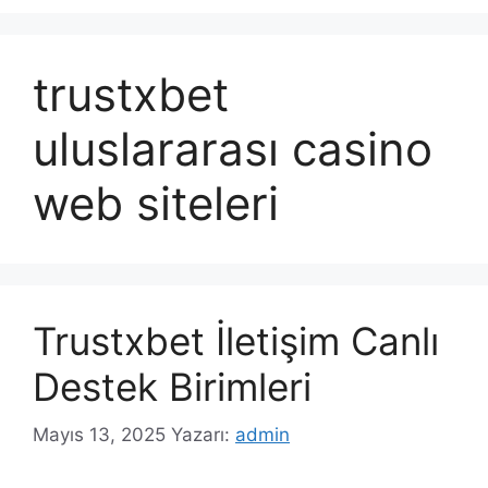
trustxbet
uluslararası casino
web siteleri
Trustxbet İletişim Canlı
Destek Birimleri
Mayıs 13, 2025
Yazarı:
admin