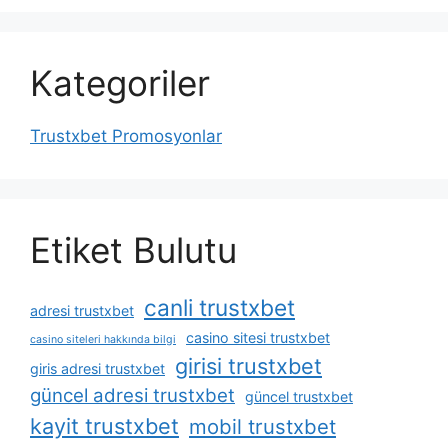
Kategoriler
Trustxbet Promosyonlar
Etiket Bulutu
canli trustxbet
adresi trustxbet
casino sitesi trustxbet
casino siteleri hakkında bilgi
girisi trustxbet
giris adresi trustxbet
güncel adresi trustxbet
güncel trustxbet
kayit trustxbet
mobil trustxbet