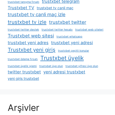
trustxbet telegram
trustxbet tanışma fırsatı
Trustxbet TV
trustxbet tv canli maç
trustxbet tv canli maç izle
trustxbet tv izle
trustxbet twitter
trustxbet twitter destek
trustxbet twitter hesabı
trustxbet web siteleri
Trustxbet web sitesi
trustxbet whatsapp
trustxbet yeni adres
trustxbet yeni adresi
Trustxbet yeni giriş
trustxbet çeşitli konular
Trustxbet üyelik
trustxbet ödeme fırsatı
trustxbet üyelik i̇şlemi
trustxbet üye olun
trustxbet şifresi üye olun
twitter trustxbet
yeni adresi trustxbet
yeni giris trustxbet
Arşivler