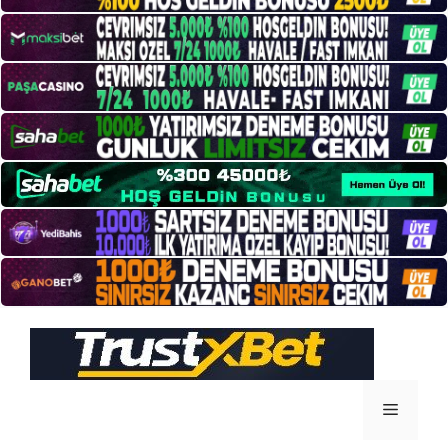
İçeriğe
atla
Menü