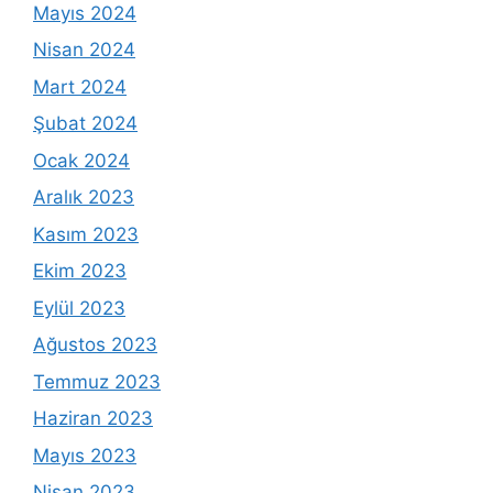
Mayıs 2024
Nisan 2024
Mart 2024
Şubat 2024
Ocak 2024
Aralık 2023
Kasım 2023
Ekim 2023
Eylül 2023
Ağustos 2023
Temmuz 2023
Haziran 2023
Mayıs 2023
Nisan 2023