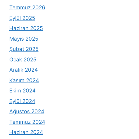
Temmuz 2026
Eylül 2025
Haziran 2025
Mayıs 2025
Şubat 2025
Ocak 2025
Aralık 2024
Kasım 2024
Ekim 2024
Eylül 2024
Ağustos 2024
Temmuz 2024
Haziran 2024