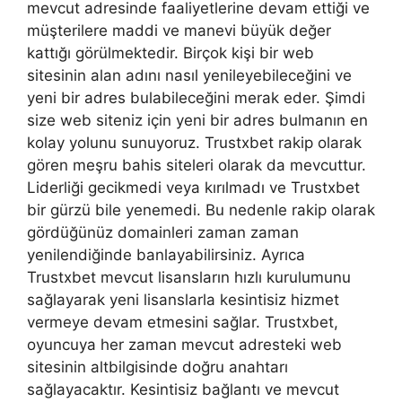
mevcut adresinde faaliyetlerine devam ettiği ve
müşterilere maddi ve manevi büyük değer
kattığı görülmektedir. Birçok kişi bir web
sitesinin alan adını nasıl yenileyebileceğini ve
yeni bir adres bulabileceğini merak eder. Şimdi
size web siteniz için yeni bir adres bulmanın en
kolay yolunu sunuyoruz. Trustxbet rakip olarak
gören meşru bahis siteleri olarak da mevcuttur.
Liderliği gecikmedi veya kırılmadı ve Trustxbet
bir gürzü bile yenemedi. Bu nedenle rakip olarak
gördüğünüz domainleri zaman zaman
yenilendiğinde banlayabilirsiniz. Ayrıca
Trustxbet mevcut lisansların hızlı kurulumunu
sağlayarak yeni lisanslarla kesintisiz hizmet
vermeye devam etmesini sağlar. Trustxbet,
oyuncuya her zaman mevcut adresteki web
sitesinin altbilgisinde doğru anahtarı
sağlayacaktır. Kesintisiz bağlantı ve mevcut