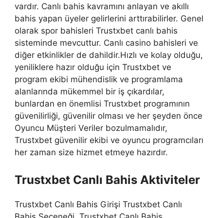
vardır. Canlı bahis kavramını anlayan ve akıllı
bahis yapan üyeler gelirlerini arttırabilirler. Genel
olarak spor bahisleri Trustxbet canlı bahis
sisteminde mevcuttur. Canlı casino bahisleri ve
diğer etkinlikler de dahildir.Hızlı ve kolay olduğu,
yeniliklere hazır olduğu için Trustxbet ve
program ekibi mühendislik ve programlama
alanlarında mükemmel bir iş çıkardılar,
bunlardan en önemlisi Trustxbet programının
güvenilirliği, güvenilir olması ve her şeyden önce
Oyuncu Müşteri Veriler bozulmamalıdır,
Trustxbet güvenilir ekibi ve oyuncu programcıları
her zaman size hizmet etmeye hazırdır.
Trustxbet Canlı Bahis Aktiviteler
Trustxbet Canlı Bahis Girişi Trustxbet Canlı
Bahis Seçeneği, Trustxbet Canlı Bahis