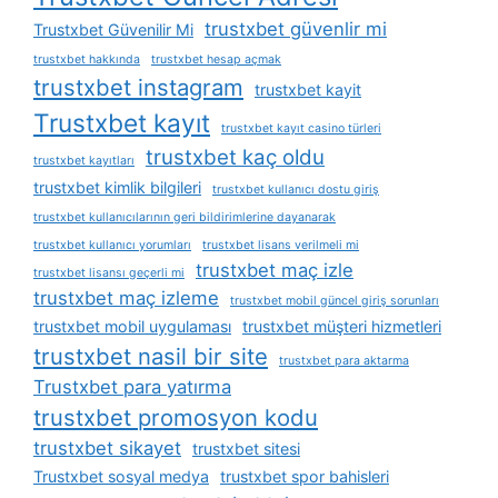
trustxbet güvenlir mi
Trustxbet Güvenilir Mi
trustxbet hakkında
trustxbet hesap açmak
trustxbet instagram
trustxbet kayit
Trustxbet kayıt
trustxbet kayıt casino türleri
trustxbet kaç oldu
trustxbet kayıtları
trustxbet kimlik bilgileri
trustxbet kullanıcı dostu giriş
trustxbet kullanıcılarının geri bildirimlerine dayanarak
trustxbet kullanıcı yorumları
trustxbet lisans verilmeli mi
trustxbet maç izle
trustxbet lisansı geçerli mi
trustxbet maç izleme
trustxbet mobil güncel giriş sorunları
trustxbet mobil uygulaması
trustxbet müşteri hizmetleri
trustxbet nasil bir site
trustxbet para aktarma
Trustxbet para yatırma
trustxbet promosyon kodu
trustxbet sikayet
trustxbet sitesi
Trustxbet sosyal medya
trustxbet spor bahisleri