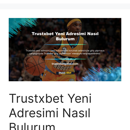
Trustxbet Yeni
Adresimi Nasıl
Bulurum