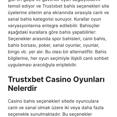
temsil ediyor ve Trustxbet bahis seçenekleri site
üyelerine sitenin ana ekranında sırasıyla canlı ve
sanal bahis kategorisi sunuyor. Kurallar oyun
varyasyonlarına entegre edilebilir. Bahisçiler
aşağıdaki kurallara göre bahis yapabilirler:
Seçenekler arasında spor bahisleri, canlı bahis,
bahis borsası, poker, sanal oyunlar, oyunlar,
bingo vb. yer alır. Bu olası bir alternatiftir. Bahis
bilgilerine, her oyun seçimiyle ilişkili canlı sohbet
uygulaması aracılığıyla erişilebilir.
Trustxbet Casino Oyunları
Nelerdir
Casino bahis seçenekleri sitede oyunculara
canlı ve sanal olmak üzere iki veya daha fazla
seçenekle sunulmaktadır. Bu seçenekler