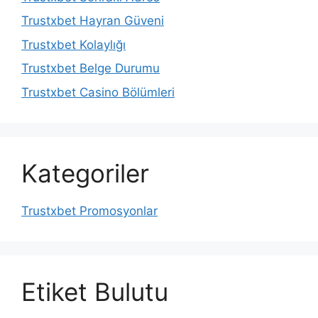
Trustxbet Hayran Güveni
Trustxbet Kolaylığı
Trustxbet Belge Durumu
Trustxbet Casino Bölümleri
Kategoriler
Trustxbet Promosyonlar
Etiket Bulutu