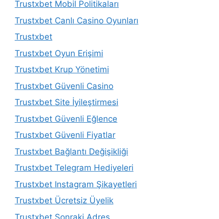
Trustxbet Mobil Politikaları
Trustxbet Canlı Casino Oyunları
Trustxbet
Trustxbet Oyun Erişimi
Trustxbet Krup Yönetimi
Trustxbet Güvenli Casino
Trustxbet Site İyileştirmesi
Trustxbet Güvenli Eğlence
Trustxbet Güvenli Fiyatlar
Trustxbet Bağlantı Değişikliği
Trustxbet Telegram Hediyeleri
Trustxbet Instagram Şikayetleri
Trustxbet Ücretsiz Üyelik
Trustxbet Sonraki Adres