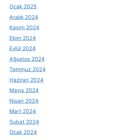
Ocak 2025
Aralık 2024
Kasım 2024
Ekim 2024
Eylül 2024
Ağustos 2024
Temmuz 2024
Haziran 2024
Mayıs 2024
Nisan 2024
Mart 2024
Şubat 2024
Ocak 2024