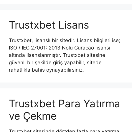
Trustxbet Lisans
Trustxbet, lisanslı bir sitedir. Lisans bilgileri ise;
ISO / IEC 27001: 2013 Nolu Curacao lisansı
altında lisanslanmıştır. Trustxbet sitesine
güvenli bir şekilde giriş yapabilir, sitede
rahatlıkla bahis oynayabilirsiniz.
Trustxbet Para Yatırma
ve Çekme
Trustxbet sitesinde dörtden fazla para yatırma