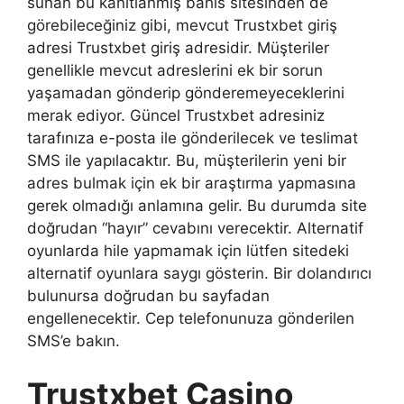
sunan bu kanıtlanmış bahis sitesinden de
görebileceğiniz gibi, mevcut Trustxbet giriş
adresi Trustxbet giriş adresidir. Müşteriler
genellikle mevcut adreslerini ek bir sorun
yaşamadan gönderip gönderemeyeceklerini
merak ediyor. Güncel Trustxbet adresiniz
tarafınıza e-posta ile gönderilecek ve teslimat
SMS ile yapılacaktır. Bu, müşterilerin yeni bir
adres bulmak için ek bir araştırma yapmasına
gerek olmadığı anlamına gelir. Bu durumda site
doğrudan “hayır” cevabını verecektir. Alternatif
oyunlarda hile yapmamak için lütfen sitedeki
alternatif oyunlara saygı gösterin. Bir dolandırıcı
bulunursa doğrudan bu sayfadan
engellenecektir. Cep telefonunuza gönderilen
SMS’e bakın.
Trustxbet Casino