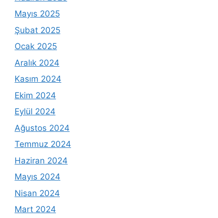
Mayıs 2025
Şubat 2025
Ocak 2025
Aralık 2024
Kasım 2024
Ekim 2024
Eylül 2024
Ağustos 2024
Temmuz 2024
Haziran 2024
Mayıs 2024
Nisan 2024
Mart 2024