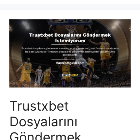
Trustxbet
Dosyalarını
Göndermek