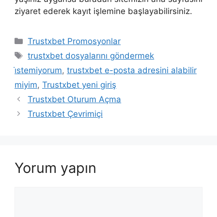
ziyaret ederek kayıt işlemine başlayabilirsiniz.
Kategoriler
Trustxbet Promosyonlar
Etiketler
trustxbet dosyalarını göndermek
i̇stemiyorum
,
trustxbet e-posta adresini alabilir
miyim
,
Trustxbet yeni giriş
Trustxbet Oturum Açma
Trustxbet Çevrimiçi
Yorum yapın
Yorum