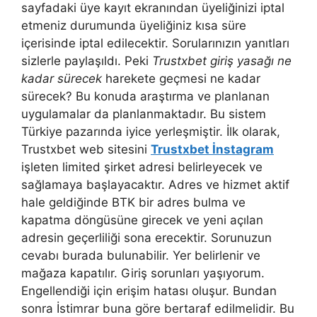
sayfadaki üye kayıt ekranından üyeliğinizi iptal
etmeniz durumunda üyeliğiniz kısa süre
içerisinde iptal edilecektir. Sorularınızın yanıtları
sizlerle paylaşıldı. Peki
Trustxbet giriş yasağı ne
kadar sürecek
harekete geçmesi ne kadar
sürecek? Bu konuda araştırma ve planlanan
uygulamalar da planlanmaktadır. Bu sistem
Türkiye pazarında iyice yerleşmiştir. İlk olarak,
Trustxbet web sitesini
Trustxbet İnstagram
işleten limited şirket adresi belirleyecek ve
sağlamaya başlayacaktır. Adres ve hizmet aktif
hale geldiğinde BTK bir adres bulma ve
kapatma döngüsüne girecek ve yeni açılan
adresin geçerliliği sona erecektir. Sorunuzun
cevabı burada bulunabilir. Yer belirlenir ve
mağaza kapatılır. Giriş sorunları yaşıyorum.
Engellendiği için erişim hatası oluşur. Bundan
sonra İstimrar buna göre bertaraf edilmelidir. Bu