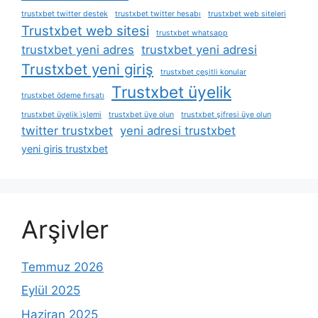
trustxbet twitter destek
trustxbet twitter hesabı
trustxbet web siteleri
Trustxbet web sitesi
trustxbet whatsapp
trustxbet yeni adres
trustxbet yeni adresi
Trustxbet yeni giriş
trustxbet çeşitli konular
Trustxbet üyelik
trustxbet ödeme fırsatı
trustxbet üyelik i̇şlemi
trustxbet üye olun
trustxbet şifresi üye olun
twitter trustxbet
yeni adresi trustxbet
yeni giris trustxbet
Arşivler
Temmuz 2026
Eylül 2025
Haziran 2025