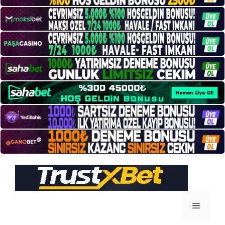
İçeriğe
atla
Menü